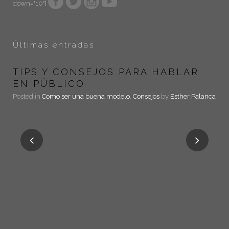
down="10"]
Últimas entradas
TIPS Y CONSEJOS PARA HABLAR
EN PÚBLICO
Posted in
Como ser una buena modelo
,
Consejos
by
Esther Palanca
¿
Pos