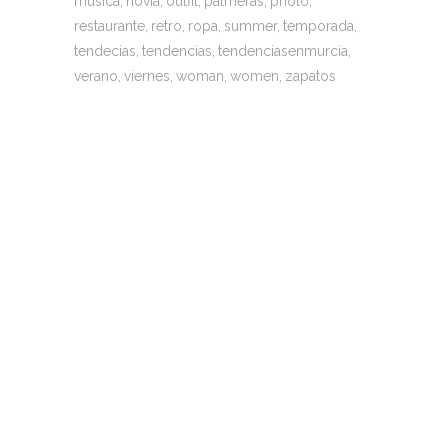
musica
novia
outfit
palmeras
photo
restaurante
retro
ropa
summer
temporada
tendecias
tendencias
tendenciasenmurcia
verano
viernes
woman
women
zapatos