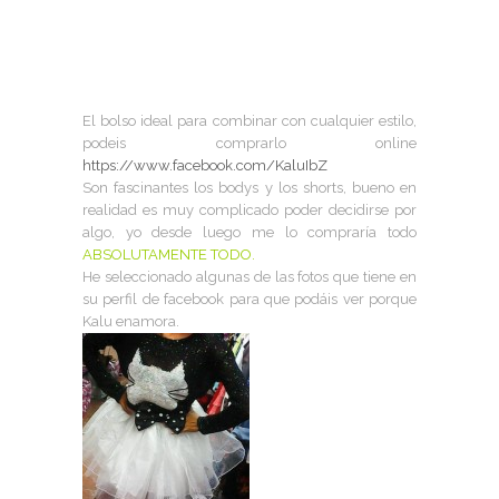
El bolso ideal para combinar con cualquier estilo,
podeis comprarlo online
https://www.facebook.com/KaluIbZ
Son fascinantes los bodys y los shorts, bueno en
realidad es muy complicado poder decidirse por
algo, yo desde luego me lo compraría todo
ABSOLUTAMENTE TODO.
He seleccionado algunas de las fotos que tiene en
su perfil de facebook para que podáis ver porque
Kalu enamora.