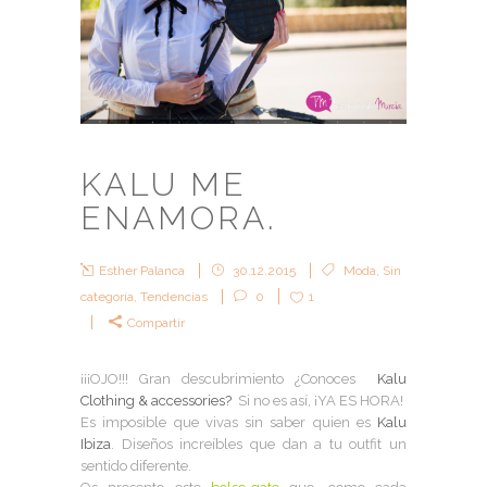
KALU ME
ENAMORA.
Esther Palanca
30.12.2015
Moda
,
Sin
categoría
,
Tendencias
0
1
Compartir
¡¡¡OJO!!! Gran descubrimiento ¿Conoces
Kalu
Clothing & accessories?
Si no es así, ¡YA ES HORA!
Es imposible que vivas sin saber quien es
Kalu
Ibiza
. Diseños increíbles que dan a tu outfit un
sentido diferente.