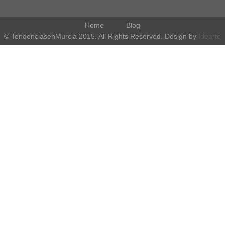
Home
Blog
© TendenciasenMurcia 2015. All Rights Reserved. Design by
Idearte