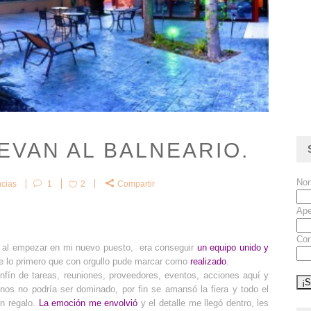
EVAN AL BALNEARIO.
No
cias
1
2
Compartir
Ape
Cor
ta al empezar en mi nuevo puesto, era conseguir
un equipo unido y
ue lo primero que con orgullo pude marcar como
realizado
.
fín de tareas, reuniones, proveedores, eventos, acciones aquí y
anos no podría ser dominado, por fin se amansó la fiera y todo el
un regalo.
La emoción me envolvió
y el detalle me llegó dentro, les