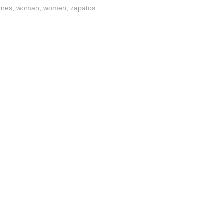
rnes
woman
women
zapatos