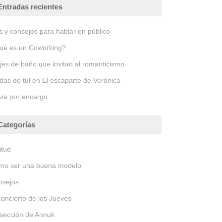
Entradas recientes
s y consejos para hablar en público
ué es un Coworking?
jes de baño que invitan al romanticismo
das de tul en El escaparte de Verónica
ia por encargo
Categorías
itud
mo ser una buena modelo
nsejos
concierto de los Jueves
sección de Annuk