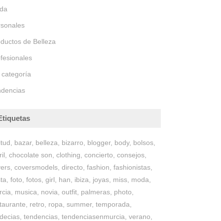
da
rsonales
ductos de Belleza
fesionales
 categoría
ndencias
Etiquetas
itud
bazar
belleza
bizarro
blogger
body
bolsos
il
chocolate son
clothing
concierto
consejos
vers
coversmodels
directo
fashion
fashionistas
sta
foto
fotos
girl
han
ibiza
joyas
miss
moda
rcia
musica
novia
outfit
palmeras
photo
taurante
retro
ropa
summer
temporada
decias
tendencias
tendenciasenmurcia
verano