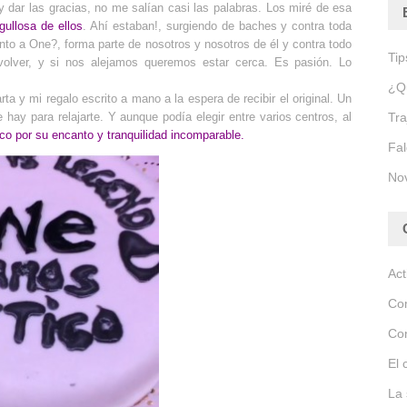
dar las gracias, no me salían casi las palabras. Los miré de esa
gullosa de ellos
. Ahí estaban!, surgiendo de baches y contra toda
to a One?, forma parte de nosotros y nosotros de él y contra todo
Tip
olver, y si nos alejamos queremos estar cerca. Es pasión. Lo
¿Q
a y mi regalo escrito a mano a la espera de recibir el original. Un
Tra
hay para relajarte. Y aunque podía elegir entre varios centros, al
ico por su encanto y tranquilidad incomparable.
Fal
Nov
Act
Co
Co
El 
La 