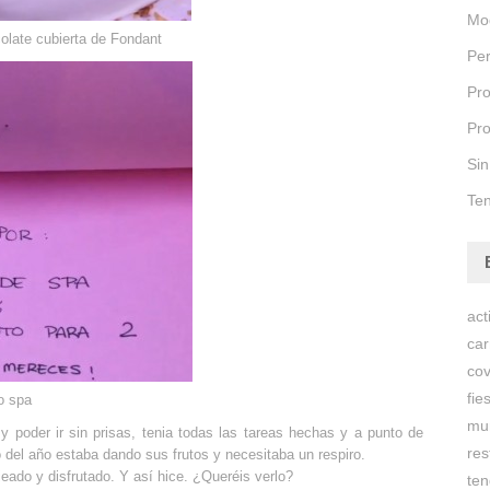
Mo
olate cubierta de Fondant
Pe
Pro
Pro
Sin
Te
act
carr
co
fie
to spa
mu
poder ir sin prisas, tenia todas las tareas hechas y a punto de
res
o del año estaba dando sus frutos y necesitaba un respiro.
eado y disfrutado. Y así hice. ¿Queréis verlo?
ten